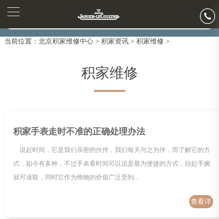
2026年7月积家北京市售后服务网络优化升级公告
2026年7月北京市积家官方售后客户服务热线：400-992-0312
▲
官网公告>
▼
2026年7月积家售后服务中心最新网点地址：
当前位置：
北京积家维修中心
>
积家资讯
>
积家维修
>
北京市东城区东长安街1号东方广场写字楼W3座6层602室（需提前预约）
北京市朝阳区建国门外大街甲6号华熙国际中心写字楼D座11层1102室（需提前预约）
积家维修
北京市朝阳区建国门外大街甲6号华熙国际中心D座11层1102室积家售后服务中心（需提前预约）
北京市东城区东长安街1号王府井东方广场W3座6层602室积家售后服务中心（需提前预约）
节假日正常营业！
积家手表走时不准的正确处理办法
说起时间，它是我们亲密的伙伴，我们每天与之为伴，而了解它的方
式，如今有多种，不过手表看时间可以说是最为便捷的方式，抬起手腕
就可读取，同时它作为饰物的价值广泛受到...
查看详
情