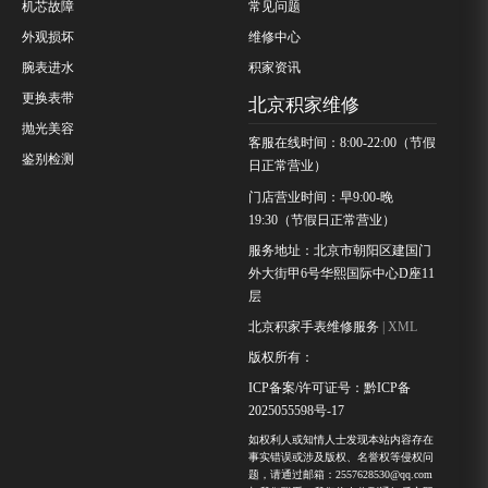
机芯故障
常见问题
外观损坏
维修中心
腕表进水
积家资讯
更换表带
北京积家维修
抛光美容
客服在线时间：8:00-22:00（节假
鉴别检测
日正常营业）
门店营业时间：早9:00-晚
19:30（节假日正常营业）
服务地址：北京市朝阳区建国门
外大街甲6号华熙国际中心D座11
层
北京积家手表维修服务
| XML
版权所有：
ICP备案/许可证号：黔ICP备
2025055598号-17
如权利人或知情人士发现本站内容存在
事实错误或涉及版权、名誉权等侵权问
题，请通过邮箱：2557628530@qq.com