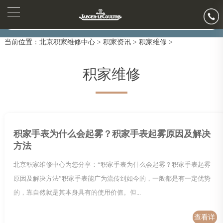
2026年7月积家售后服务中心最新网点地址：
北京市东城区东长安街1号东方广场写字楼W3座6层602室（需提前预约）
▲
官网公告>
▼
北京市朝阳区建国门外大街甲6号华熙国际中心写字楼D座11层1102室（需提前预约）
当前位置：
北京积家维修中心
>
积家资讯
>
积家维修
>
北京市朝阳区建国门外大街甲6号华熙国际中心D座11层1102室积家售后服务中心（需提前预约）
北京市东城区东长安街1号王府井东方广场W3座6层602室积家售后服务中心（需提前预约）
积家维修
节假日正常营业！
积家手表为什么会起雾？积家手表起雾原因及解决
方法
北京积家维修中心为您分享：“积家手表为什么会起雾？积家手表起雾
原因及解决方法”积家手表能广为流传到如今的，一般都是有一定优势
的，靠自然就是其本身具有的使用价值。但...
查看详