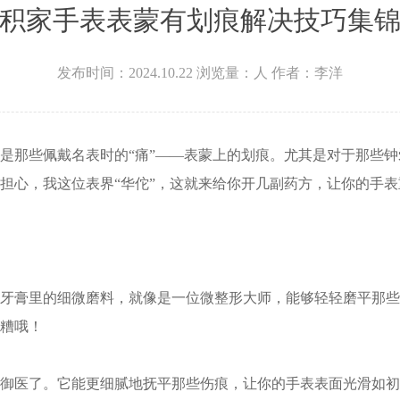
积家手表表蒙有划痕解决技巧集
场W3座6层602室积家售后服务中心（需提前预约）
发布时间：2024.10.22
浏览量：
人
作者：李洋
戴名表时的“痛”——表蒙上的划痕。尤其是对于那些钟爱积家（Ja
担心，我这位表界“华佗”，这就来给你开几副药方，让你的手
膏里的细微磨料，就像是一位微整形大师，能够轻轻磨平那些
糟哦！
医了。它能更细腻地抚平那些伤痕，让你的手表表面光滑如初。