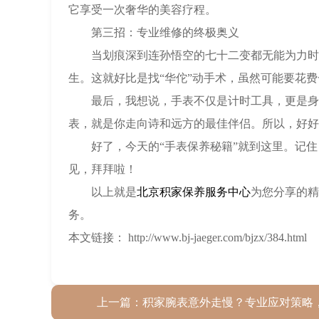
它享受一次奢华的美容疗程。
第三招：专业维修的终极奥义
当划痕深到连孙悟空的七十二变都无能为力时，
生。这就好比是找“华佗”动手术，虽然可能要花
最后，我想说，手表不仅是计时工具，更是身份
表，就是你走向诗和远方的最佳伴侣。所以，好好
好了，今天的“手表保养秘籍”就到这里。记住
见，拜拜啦！
以上就是
北京积家保养服务中心
为您分享的精
务。
本文链接： http://www.bj-jaeger.com/bjzx/384.html
上一篇：
积家腕表意外走慢？专业应对策略